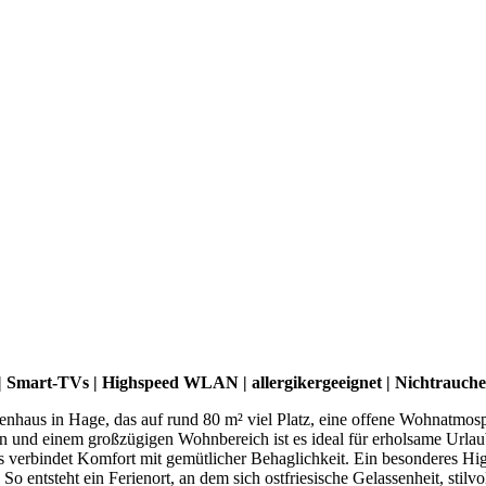
us | Smart-TVs | Highspeed WLAN |
allergikergeeignet
|
Nichtrauche
erienhaus in Hage, das auf rund 80 m² viel Platz, eine offene Wohnatmo
ten und einem großzügigen Wohnbereich ist es ideal für erholsame Urla
verbindet Komfort mit gemütlicher Behaglichkeit. Ein besonderes High
 So entsteht ein Ferienort, an dem sich ostfriesische Gelassenheit, st