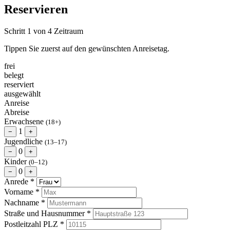
Reservieren
Schritt 1 von 4
Zeitraum
Tippen Sie zuerst auf den gewünschten Anreisetag.
frei
belegt
reserviert
ausgewählt
Anreise
Abreise
Erwachsene
(18+)
1
−
+
Jugendliche
(13–17)
0
−
+
Kinder
(0–12)
0
−
+
Anrede
*
Vorname
*
Nachname
*
Straße und Hausnummer
*
Postleitzahl
PLZ
*