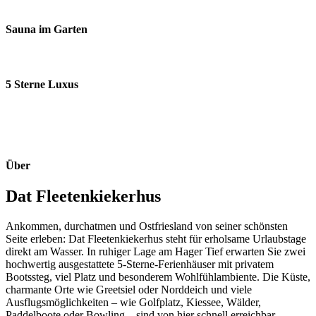
Sauna im Garten
5 Sterne Luxus
Über
Dat Fleetenkiekerhus
Ankommen, durchatmen und Ostfriesland von seiner schönsten
Seite erleben: Dat Fleetenkiekerhus steht für erholsame Urlaubstage
direkt am Wasser. In ruhiger Lage am Hager Tief erwarten Sie zwei
hochwertig ausgestattete 5-Sterne-Ferienhäuser mit privatem
Bootssteg, viel Platz und besonderem Wohlfühlambiente. Die Küste,
charmante Orte wie Greetsiel oder Norddeich und viele
Ausflugsmöglichkeiten – wie Golfplatz, Kiessee, Wälder,
Paddelboote oder Bowling – sind von hier schnell erreichbar.